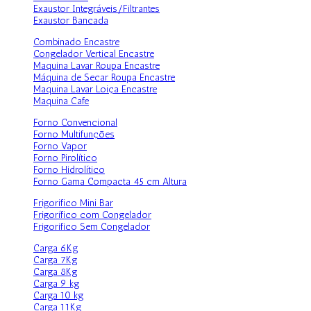
Exaustor Integráveis/Filtrantes
Exaustor Bancada
Combinado Encastre
Congelador Vertical Encastre
Maquina Lavar Roupa Encastre
Máquina de Secar Roupa Encastre
Maquina Lavar Loiça Encastre
Maquina Cafe
Forno Convencional
Forno Multifunções
Forno Vapor
Forno Pirolítico
Forno Hidrolítico
Forno Gama Compacta 45 cm Altura
Frigorifico Mini Bar
Frigorífico com Congelador
Frigorifico Sem Congelador
Carga 6Kg
Carga 7Kg
Carga 8Kg
Carga 9 kg
Carga 10 kg
Carga 11Kg