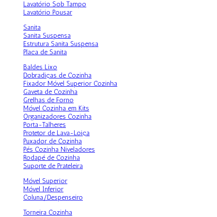
Lavatório Sob Tampo
Lavatório Pousar
Sanita
Sanita Suspensa
Estrutura Sanita Suspensa
Placa de Sanita
Baldes Lixo
Dobradiças de Cozinha
Fixador Móvel Superior Cozinha
Gaveta de Cozinha
Grelhas de Forno
Móvel Cozinha em Kits
Organizadores Cozinha
Porta-Talheres
Protetor de Lava-Loiça
Puxador de Cozinha
Pés Cozinha Niveladores
Rodapé de Cozinha
Suporte de Prateleira
Móvel Superior
Móvel Inferior
Coluna/Despenseiro
Torneira Cozinha