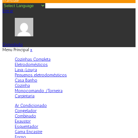
Translate
Entrar
Convidado
Menu Principal
x
Cozinhas Completa
Eletrodomésticos
Lava-Louça
Pequenos eletrodomésticos
Casa Banho
Cozinha
Monocomando /Torneira
Carpintaria
Ar Condicionado
Congelador
Combinado
Exaustor
Esquentador
Gama Encastre
Forno