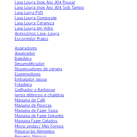
Lava Louça Inox Aisi 304 Pousar
Lava Louça Inox Aisi 304 Sob Tampo
Lava Loiça PVD
Lava Louça Composite
Lava Louça Ceramica
Lava Louça em Vidro
Acessórios Lava-Louça
Escorredor Pratos
Aspiradores
Aquecedor
Batedeira
Desumidificador
Dispensadores de cerveja
Espremedores
Embalador vácuo
Fritadeira
Grelhador e Barbecue
Jarros elétricos e chaleiras
Máquina de Café
Máquina de Pipocas
Maquina de Fazer Sopa
Maquina de Fazer Iogurtes
Maquina Fazer Gelados
Micro ondas/ Mini Fornos
Preparação Alimentos
Pequeno Almoço