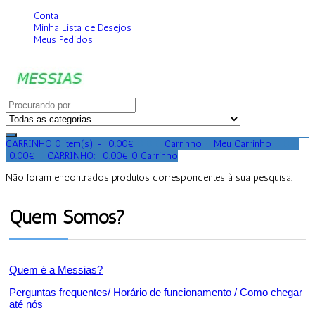
Conta
Minha Lista de Desejos
Meus Pedidos
CARRINHO
0 item(s) -
0.00
€
0
0
0
Carrinho
0
Meu Carrinho
0
0
0
0.00
€
0
CARRINHO:
0.00
€
0
Carrinho
Não foram encontrados produtos correspondentes à sua pesquisa.
Quem Somos?
Quem é a Messias?
Perguntas frequentes/ Horário de funcionamento / Como chegar
até nós