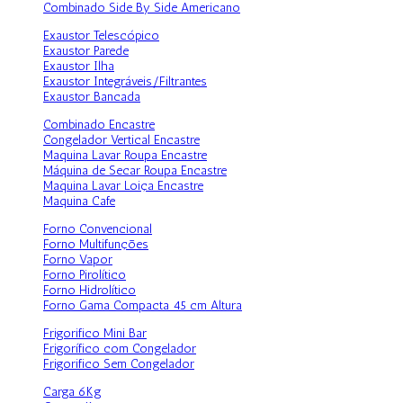
Combinado Side By Side Americano
Exaustor Telescópico
Exaustor Parede
Exaustor Ilha
Exaustor Integráveis/Filtrantes
Exaustor Bancada
Combinado Encastre
Congelador Vertical Encastre
Maquina Lavar Roupa Encastre
Máquina de Secar Roupa Encastre
Maquina Lavar Loiça Encastre
Maquina Cafe
Forno Convencional
Forno Multifunções
Forno Vapor
Forno Pirolítico
Forno Hidrolítico
Forno Gama Compacta 45 cm Altura
Frigorifico Mini Bar
Frigorífico com Congelador
Frigorifico Sem Congelador
Carga 6Kg