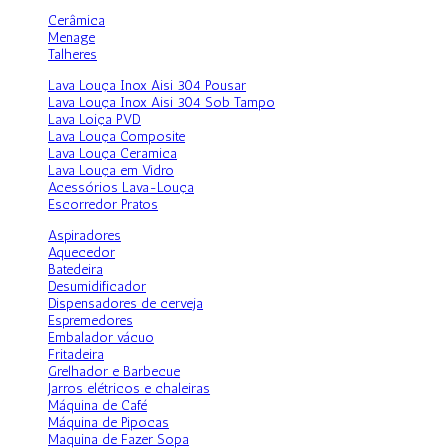
Cerâmica
Menage
Talheres
Lava Louça Inox Aisi 304 Pousar
Lava Louça Inox Aisi 304 Sob Tampo
Lava Loiça PVD
Lava Louça Composite
Lava Louça Ceramica
Lava Louça em Vidro
Acessórios Lava-Louça
Escorredor Pratos
Aspiradores
Aquecedor
Batedeira
Desumidificador
Dispensadores de cerveja
Espremedores
Embalador vácuo
Fritadeira
Grelhador e Barbecue
Jarros elétricos e chaleiras
Máquina de Café
Máquina de Pipocas
Maquina de Fazer Sopa