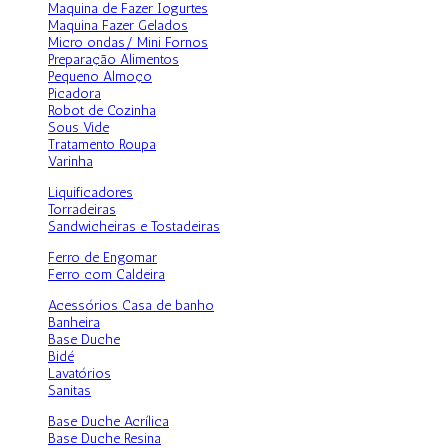
Maquina de Fazer Iogurtes
Maquina Fazer Gelados
Micro ondas/ Mini Fornos
Preparação Alimentos
Pequeno Almoço
Picadora
Robot de Cozinha
Sous Vide
Tratamento Roupa
Varinha
Liquificadores
Torradeiras
Sandwicheiras e Tostadeiras
Ferro de Engomar
Ferro com Caldeira
Acessórios Casa de banho
Banheira
Base Duche
Bidé
Lavatórios
Sanitas
Base Duche Acrílica
Base Duche Resina