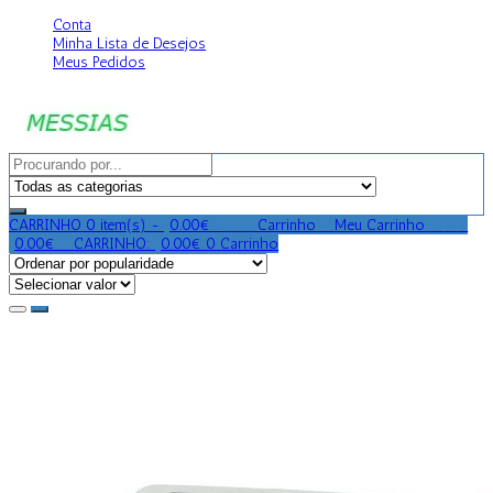
Conta
Minha Lista de Desejos
Meus Pedidos
CARRINHO
0 item(s) -
0.00
€
0
0
0
Carrinho
0
Meu Carrinho
0
0
0
0.00
€
0
CARRINHO:
0.00
€
0
Carrinho