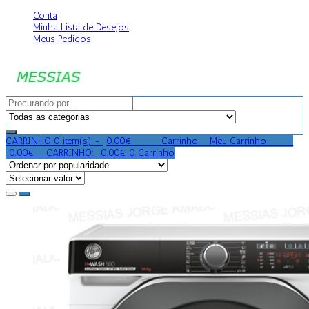
Conta
Minha Lista de Desejos
Meus Pedidos
CARRINHO
0 item(s) -
0.00
€
0
0
0
Carrinho
0
Meu Carrinho
0
0
0
0.00
€
0
CARRINHO:
0.00
€
0
Carrinho