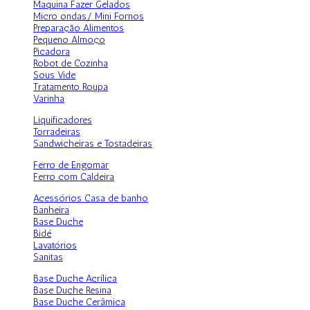
Maquina Fazer Gelados
Micro ondas/ Mini Fornos
Preparação Alimentos
Pequeno Almoço
Picadora
Robot de Cozinha
Sous Vide
Tratamento Roupa
Varinha
Liquificadores
Torradeiras
Sandwicheiras e Tostadeiras
Ferro de Engomar
Ferro com Caldeira
Acessórios Casa de banho
Banheira
Base Duche
Bidé
Lavatórios
Sanitas
Base Duche Acrílica
Base Duche Resina
Base Duche Cerâmica