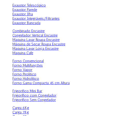
Exaustor Telescópico
Exaustor Parede
Exaustor Ilha
Exaustor Integráveis/Filtrantes
Exaustor Bancada
Combinado Encastre
Congelador Vertical Encastre
Maquina Lavar Roupa Encastre
Máquina de Secar Roupa Encastre
Maquina Lavar Loiça Encastre
Maquina Cafe
Forno Convencional
Forno Multifunções
Forno Vapor
Forno Pirolítico
Forno Hidrolítico
Forno Gama Compacta 45 cm Altura
Frigorifico Mini Bar
Frigorífico com Congelador
Frigorifico Sem Congelador
Carga 6Kg
Carga 7Kg