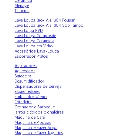
Cerâmica
Menage
Talheres
Lava Louça Inox Aisi 304 Pousar
Lava Louça Inox Aisi 304 Sob Tampo
Lava Loiça PVD
Lava Louça Composite
Lava Louça Ceramica
Lava Louça em Vidro
Acessórios Lava-Louça
Escorredor Pratos
Aspiradores
Aquecedor
Batedeira
Desumidificador
Dispensadores de cerveja
Espremedores
Embalador vácuo
Fritadeira
Grelhador e Barbecue
Jarros elétricos e chaleiras
Máquina de Café
Máquina de Pipocas
Maquina de Fazer Sopa
Maquina de Fazer Iogurtes