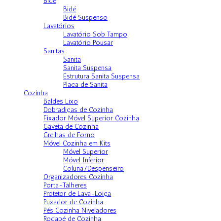
Bidé
Bidé
Bidé Suspenso
Lavatórios
Lavatório Sob Tampo
Lavatório Pousar
Sanitas
Sanita
Sanita Suspensa
Estrutura Sanita Suspensa
Placa de Sanita
Cozinha
Baldes Lixo
Dobradiças de Cozinha
Fixador Móvel Superior Cozinha
Gaveta de Cozinha
Grelhas de Forno
Móvel Cozinha em Kits
Móvel Superior
Móvel Inferior
Coluna/Despenseiro
Organizadores Cozinha
Porta-Talheres
Protetor de Lava-Loiça
Puxador de Cozinha
Pés Cozinha Niveladores
Rodapé de Cozinha