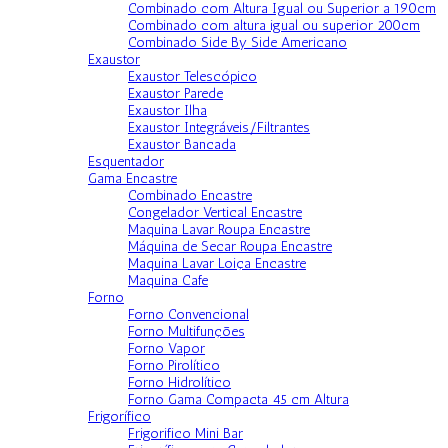
Combinado com Altura Igual ou Superior a 190cm
Combinado com altura igual ou superior 200cm
Combinado Side By Side Americano
Exaustor
Exaustor Telescópico
Exaustor Parede
Exaustor Ilha
Exaustor Integráveis/Filtrantes
Exaustor Bancada
Esquentador
Gama Encastre
Combinado Encastre
Congelador Vertical Encastre
Maquina Lavar Roupa Encastre
Máquina de Secar Roupa Encastre
Maquina Lavar Loiça Encastre
Maquina Cafe
Forno
Forno Convencional
Forno Multifunções
Forno Vapor
Forno Pirolítico
Forno Hidrolítico
Forno Gama Compacta 45 cm Altura
Frigorífico
Frigorifico Mini Bar