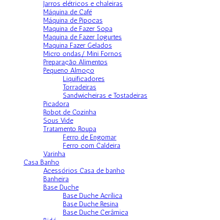
Jarros elétricos e chaleiras
Máquina de Café
Máquina de Pipocas
Maquina de Fazer Sopa
Maquina de Fazer Iogurtes
Maquina Fazer Gelados
Micro ondas/ Mini Fornos
Preparação Alimentos
Pequeno Almoço
Liquificadores
Torradeiras
Sandwicheiras e Tostadeiras
Picadora
Robot de Cozinha
Sous Vide
Tratamento Roupa
Ferro de Engomar
Ferro com Caldeira
Varinha
Casa Banho
Acessórios Casa de banho
Banheira
Base Duche
Base Duche Acrílica
Base Duche Resina
Base Duche Cerâmica