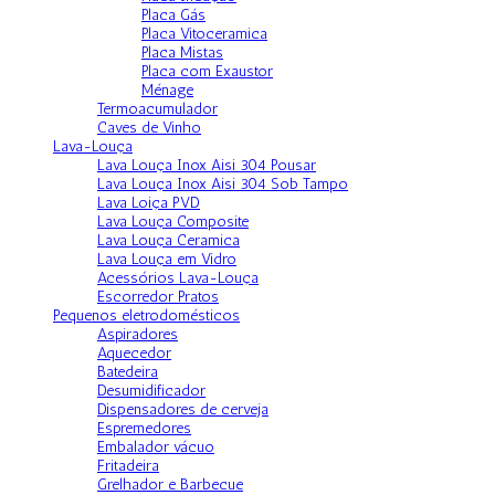
Placa Gás
Placa Vitoceramica
Placa Mistas
Placa com Exaustor
Ménage
Termoacumulador
Caves de Vinho
Lava-Louça
Lava Louça Inox Aisi 304 Pousar
Lava Louça Inox Aisi 304 Sob Tampo
Lava Loiça PVD
Lava Louça Composite
Lava Louça Ceramica
Lava Louça em Vidro
Acessórios Lava-Louça
Escorredor Pratos
Pequenos eletrodomésticos
Aspiradores
Aquecedor
Batedeira
Desumidificador
Dispensadores de cerveja
Espremedores
Embalador vácuo
Fritadeira
Grelhador e Barbecue