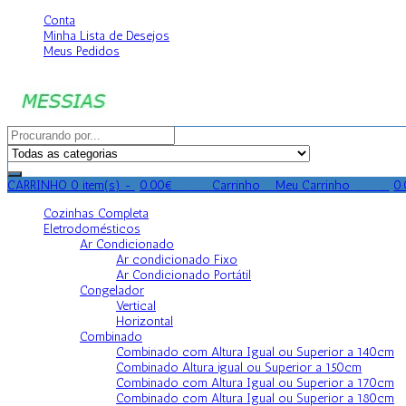
Conta
Minha Lista de Desejos
Meus Pedidos
CARRINHO
0 item(s) -
0.00
€
0
0
0
Carrinho
0
Meu Carrinho
0
0
0
0
Cozinhas Completa
Eletrodomésticos
Ar Condicionado
Ar condicionado Fixo
Ar Condicionado Portátil
Congelador
Vertical
Horizontal
Combinado
Combinado com Altura Igual ou Superior a 140cm
Combinado Altura igual ou Superior a 150cm
Combinado com Altura Igual ou Superior a 170cm
Combinado com Altura Igual ou Superior a 180cm