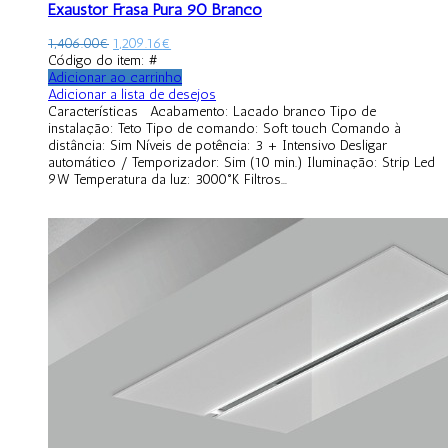
Exaustor Frasa Pura 90 Branco
1,406.00
€
1,209.16
€
Código do item: #
Adicionar ao carrinho
Adicionar a lista de desejos
Características Acabamento: Lacado branco Tipo de
instalação: Teto Tipo de comando: Soft touch Comando à
distância: Sim Níveis de potência: 3 + Intensivo Desligar
automático / Temporizador: Sim (10 min.) Iluminação: Strip Led
9W Temperatura da luz: 3000°K Filtros...