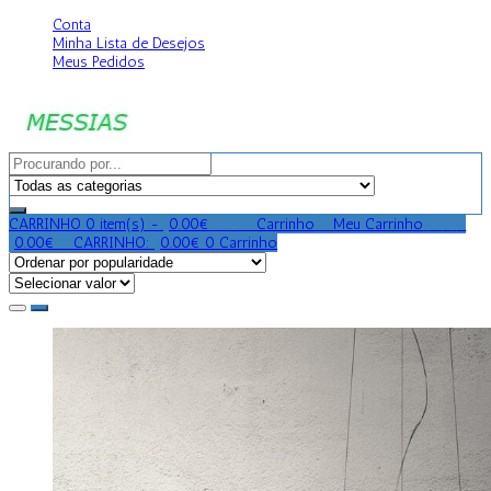
Conta
Minha Lista de Desejos
Meus Pedidos
CARRINHO
0 item(s) -
0.00
€
0
0
0
Carrinho
0
Meu Carrinho
0
0
0
0.00
€
0
CARRINHO:
0.00
€
0
Carrinho