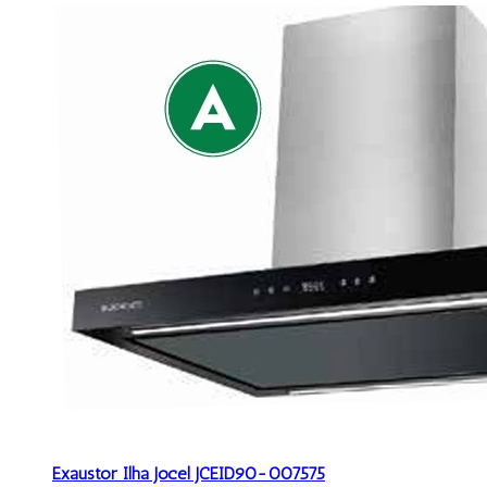
Exaustor Ilha Jocel JCEID90-007575