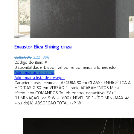
Exaustor Elica Shining cinza
2,583.00
€
2,221.38
€
Código do item: #
Disponibilidade:
Disponível por encomenda a fornecedor
Adicionar ao carrinho
Adicionar a lista de desejos
Características tecnicas LARGURA 50cm CLASSE ENERGÉTICA A
MEDIDAS Ø 50 cm VERSÃO Filtrante ACABAMENTOS Metal
efecto inox COMANDOS Touch control capacitivo 3V+I
ILUMINAÇÃO Led 9 W – 3500K NÍVEL DE RUÍDO MIN-MAX 46
– 53 db(A) ABSORÇÃO TOTAL 179 W