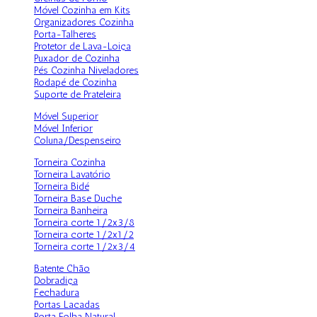
Móvel Cozinha em Kits
Organizadores Cozinha
Porta-Talheres
Protetor de Lava-Loiça
Puxador de Cozinha
Pés Cozinha Niveladores
Rodapé de Cozinha
Suporte de Prateleira
Móvel Superior
Móvel Inferior
Coluna/Despenseiro
Torneira Cozinha
Torneira Lavatório
Torneira Bidé
Torneira Base Duche
Torneira Banheira
Torneira corte 1/2x3/8
Torneira corte 1/2x1/2
Torneira corte 1/2x3/4
Batente Chão
Dobradiça
Fechadura
Portas Lacadas
Porta Folha Natural