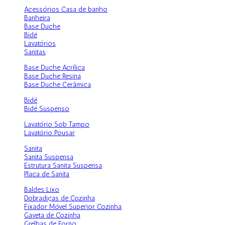
Acessórios Casa de banho
Banheira
Base Duche
Bidé
Lavatórios
Sanitas
Base Duche Acrílica
Base Duche Resina
Base Duche Cerâmica
Bidé
Bidé Suspenso
Lavatório Sob Tampo
Lavatório Pousar
Sanita
Sanita Suspensa
Estrutura Sanita Suspensa
Placa de Sanita
Baldes Lixo
Dobradiças de Cozinha
Fixador Móvel Superior Cozinha
Gaveta de Cozinha
Grelhas de Forno