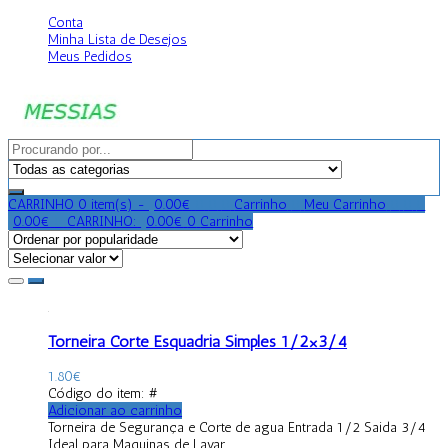
Conta
Minha Lista de Desejos
Meus Pedidos
CARRINHO
0 item(s) -
0.00
€
0
0
0
Carrinho
0
Meu Carrinho
0
0
0
0.00
€
0
CARRINHO:
0.00
€
0
Carrinho
Torneira Corte Esquadria Simples 1/2×3/4
1.80
€
Código do item: #
Adicionar ao carrinho
Torneira de Segurança e Corte de agua Entrada 1/2 Saida 3/4
Ideal para Maquinas de Lavar