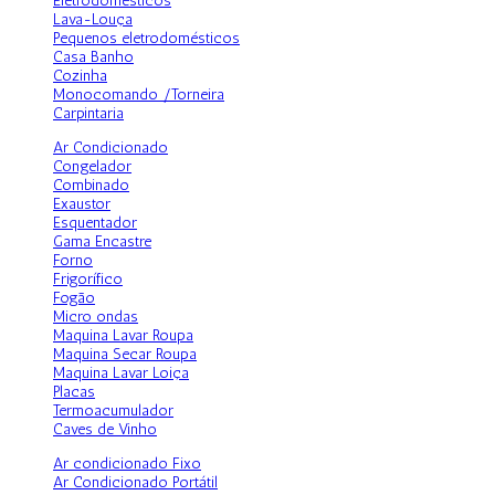
Eletrodomésticos
Lava-Louça
Pequenos eletrodomésticos
Casa Banho
Cozinha
Monocomando /Torneira
Carpintaria
Ar Condicionado
Congelador
Combinado
Exaustor
Esquentador
Gama Encastre
Forno
Frigorífico
Fogão
Micro ondas
Maquina Lavar Roupa
Maquina Secar Roupa
Maquina Lavar Loiça
Placas
Termoacumulador
Caves de Vinho
Ar condicionado Fixo
Ar Condicionado Portátil