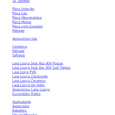
16 Talheres
Placa Indução
Placa Gás
Placa Vitoceramica
Placa Mistas
Placa com Exaustor
Ménage
Acessórios Gás
Cerâmica
Menage
Talheres
Lava Louça Inox Aisi 304 Pousar
Lava Louça Inox Aisi 304 Sob Tampo
Lava Loiça PVD
Lava Louça Composite
Lava Louça Ceramica
Lava Louça em Vidro
Acessórios Lava-Louça
Escorredor Pratos
Aspiradores
Aquecedor
Batedeira
Desumidificador