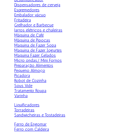
Dispensadores de cerveja
Espremedores
Embalador vácuo
Fritadeira
Grelhador e Barbecue
Jarros elétricos e chaleiras
Máquina de Café
Máquina de Pipocas
Maquina de Fazer Sopa
Maquina de Fazer Iogurtes
Maquina Fazer Gelados
Micro ondas/ Mini Fornos
Preparação Alimentos
Pequeno Almoço
Picadora
Robot de Cozinha
Sous Vide
Tratamento Roupa
Varinha
Liquificadores
Torradeiras
Sandwicheiras e Tostadeiras
Ferro de Engomar
Ferro com Caldeira