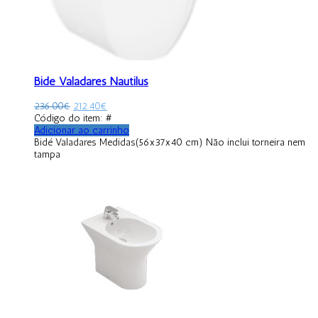
Bidé Valadares Nautilus
236.00
€
212.40
€
Código do item: #
Adicionar ao carrinho
Bidé Valadares Medidas(56x37x40 cm) Não inclui torneira nem
tampa