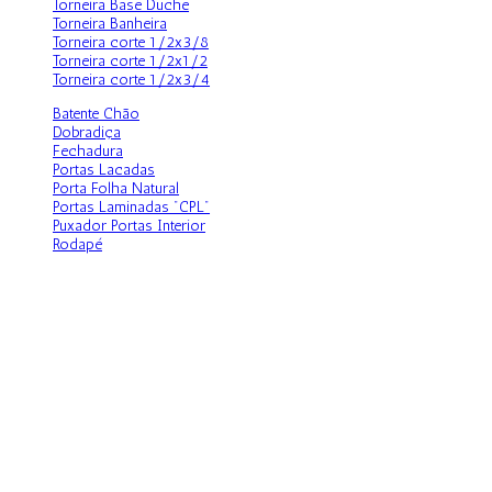
Torneira Base Duche
Torneira Banheira
Torneira corte 1/2x3/8
Torneira corte 1/2x1/2
Torneira corte 1/2x3/4
Batente Chão
Dobradiça
Fechadura
Portas Lacadas
Porta Folha Natural
Portas Laminadas "CPL"
Puxador Portas Interior
Rodapé