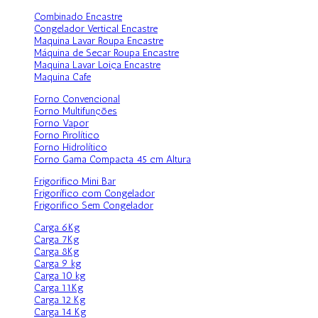
Combinado Encastre
Congelador Vertical Encastre
Maquina Lavar Roupa Encastre
Máquina de Secar Roupa Encastre
Maquina Lavar Loiça Encastre
Maquina Cafe
Forno Convencional
Forno Multifunções
Forno Vapor
Forno Pirolítico
Forno Hidrolítico
Forno Gama Compacta 45 cm Altura
Frigorifico Mini Bar
Frigorífico com Congelador
Frigorifico Sem Congelador
Carga 6Kg
Carga 7Kg
Carga 8Kg
Carga 9 kg
Carga 10 kg
Carga 11Kg
Carga 12 Kg
Carga 14 Kg