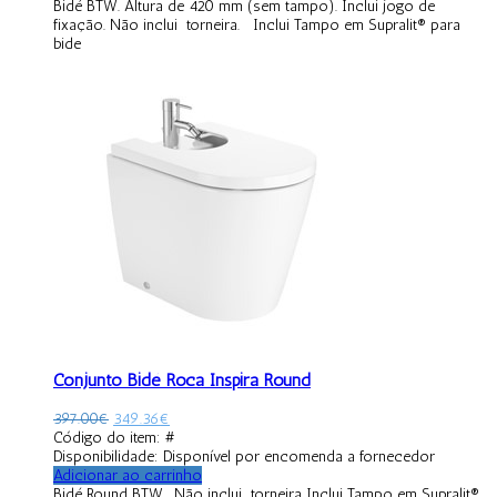
Bidé BTW. Altura de 420 mm (sem tampo). Inclui jogo de
fixação. Não inclui torneira. Inclui Tampo em Supralit® para
bide
Conjunto Bidé Roca Inspira Round
397.00
€
349.36
€
Código do item: #
Disponibilidade:
Disponível por encomenda a fornecedor
Adicionar ao carrinho
Bidé Round BTW. Não inclui torneira Inclui Tampo em Supralit®