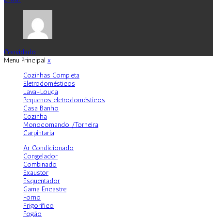
Convidado
Menu Principal
x
Cozinhas Completa
Eletrodomésticos
Lava-Louça
Pequenos eletrodomésticos
Casa Banho
Cozinha
Monocomando /Torneira
Carpintaria
Ar Condicionado
Congelador
Combinado
Exaustor
Esquentador
Gama Encastre
Forno
Frigorífico
Fogão