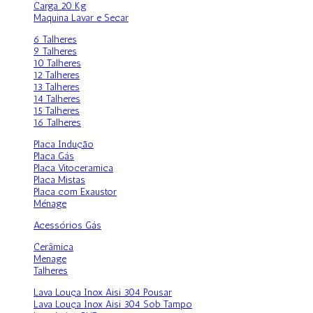
Carga 20 Kg
Maquina Lavar e Secar
6 Talheres
9 Talheres
10 Talheres
12 Talheres
13 Talheres
14 Talheres
15 Talheres
16 Talheres
Placa Indução
Placa Gás
Placa Vitoceramica
Placa Mistas
Placa com Exaustor
Ménage
Acessórios Gás
Cerâmica
Menage
Talheres
Lava Louça Inox Aisi 304 Pousar
Lava Louça Inox Aisi 304 Sob Tampo