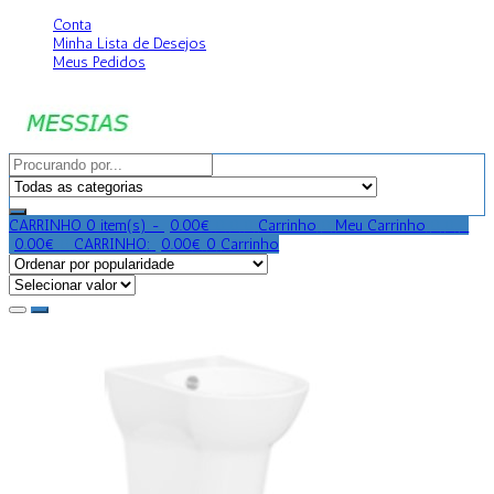
Conta
Minha Lista de Desejos
Meus Pedidos
CARRINHO
0 item(s) -
0.00
€
0
0
0
Carrinho
0
Meu Carrinho
0
0
0
0.00
€
0
CARRINHO:
0.00
€
0
Carrinho