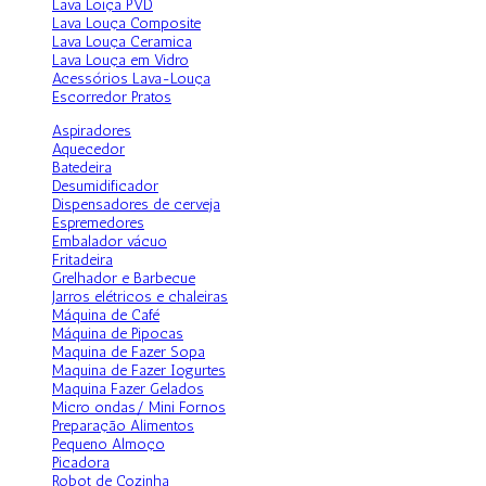
Lava Loiça PVD
Lava Louça Composite
Lava Louça Ceramica
Lava Louça em Vidro
Acessórios Lava-Louça
Escorredor Pratos
Aspiradores
Aquecedor
Batedeira
Desumidificador
Dispensadores de cerveja
Espremedores
Embalador vácuo
Fritadeira
Grelhador e Barbecue
Jarros elétricos e chaleiras
Máquina de Café
Máquina de Pipocas
Maquina de Fazer Sopa
Maquina de Fazer Iogurtes
Maquina Fazer Gelados
Micro ondas/ Mini Fornos
Preparação Alimentos
Pequeno Almoço
Picadora
Robot de Cozinha