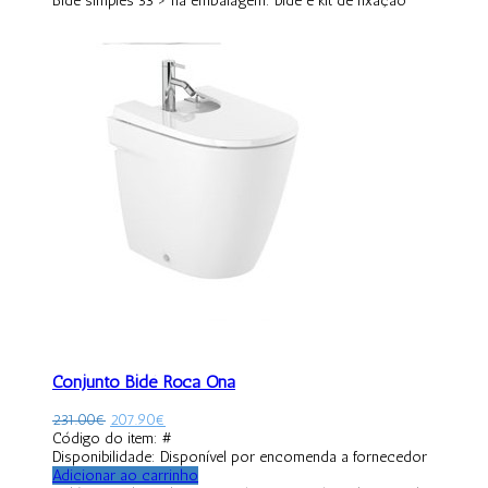
Bidé simples 53 > na embalagem: bidé e kit de fixação
Conjunto Bidé Roca Ona
231.00
€
207.90
€
Código do item: #
Disponibilidade:
Disponível por encomenda a fornecedor
Adicionar ao carrinho