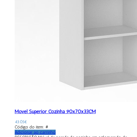
Móvel Superior Cozinha 90x70x33CM
43.05
€
Código do item: #
Adicionar ao carrinho