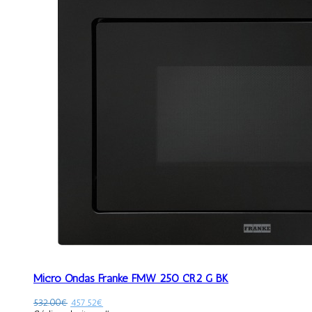
Micro Ondas Franke FMW 250 CR2 G BK
532.00
€
457.52
€