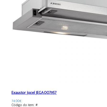
Exaustor Jocel JEGA007957
74.00
€
Código do item: #