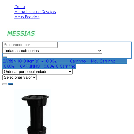
Conta
Minha Lista de Desejos
Meus Pedidos
CARRINHO
0 item(s) -
0.00
€
0
0
0
Carrinho
0
Meu Carrinho
0
0
0
0.00
€
0
CARRINHO:
0.00
€
0
Carrinho