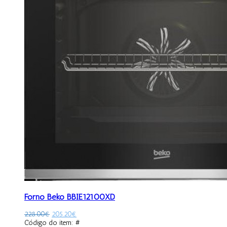
Forno Beko BBIE12100XD
228.00
€
205.20
€
Código do item: #