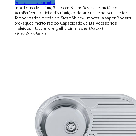
Adicionar ao carrinho
Inox Forno Multifunções com 6 funções Painel metálico
AeroPerfect- perfeita distribuição do ar quente no seu interior
Temporizador mecânico SteamShine- limpeza a vapor Booster:
pre-aquecimento rápido Capacidade 65 Lts Acessórios
incluidos : tabuleiro e grelha Dimensões (AxLxP):
59.5×59.4×56.7 cm