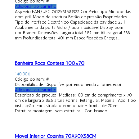
Código do item: #
Adicionar ao carrinho
Aspecto EAN/UPC 7612981685522 Cor Preto Tipo Microondas
com grill Modo de abertura Botão de pressão Propriedades
Tipo de interface Electrónico Capacidade da cavidade 25 l
Acabamento da porta Vidro / aço inoxidável Display com
cor Branco Dimensões Largura total 595 mm Altura geral 388
mm Profundidade total 401 mm Especificações Energia...
Banheira Roca Contesa 100×70
140.00
€
Código do item: #
Disponibilidade:
Disponível por encomenda a fornecedor
Adicionar ao carrinho
Descrição do produto: Medidas:100 cm de comprimento x 70
cm de largura x 36,5 altura Forma: Retangular. Material: Aço. Tipo
instalação: Encastrada o com o painel frontal de 70cm.
Estrutura montagem: sem estrutura. Cor: branco.
Móvel Inferior Cozinha 70X90X58CM